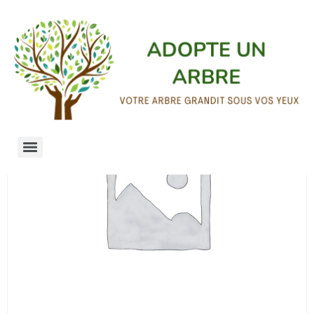
Accueil
/
Nos abonnements
/
Non classé
/ Ambassadeur
de la Forêt